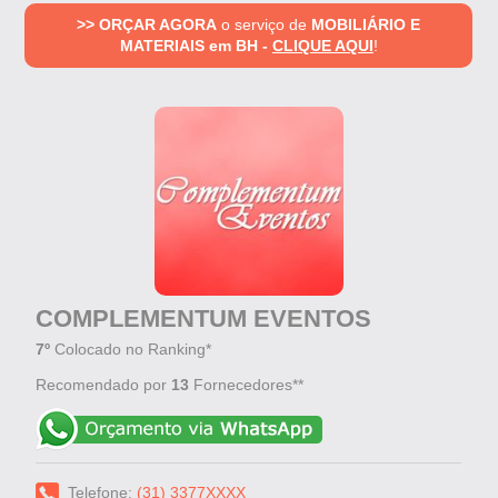
>> ORÇAR AGORA
o serviço de
MOBILIÁRIO E
MATERIAIS em BH -
CLIQUE AQUI
!
COMPLEMENTUM EVENTOS
7º
Colocado no Ranking*
Recomendado por
13
Fornecedores**
Telefone:
(31) 3377XXXX