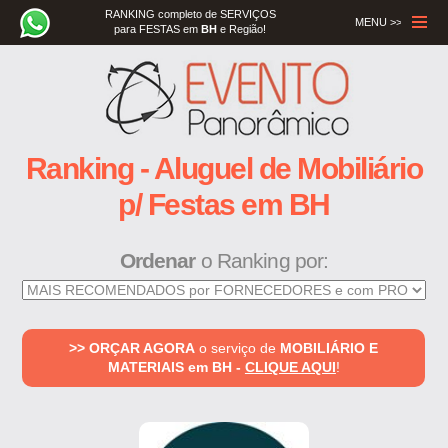
RANKING completo de SERVIÇOS
MENU >>
para FESTAS em
BH
e Região!
Menu
Ranking - Aluguel de Mobiliário
p/ Festas em BH
Ordenar
o Ranking por:
>> ORÇAR AGORA
o serviço de
MOBILIÁRIO E
MATERIAIS em BH -
CLIQUE AQUI
!