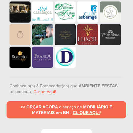
Conheça o(s)
3
Fornecedor(es) que
AMBIENTE FESTAS
recomenda,
Clique Aqui!
>> ORÇAR AGORA
o serviço de
MOBILIÁRIO E
MATERIAIS em BH -
CLIQUE AQUI
!