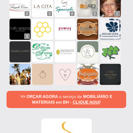
>> ORÇAR AGORA
o serviço de
MOBILIÁRIO E
MATERIAIS em BH -
CLIQUE AQUI
!