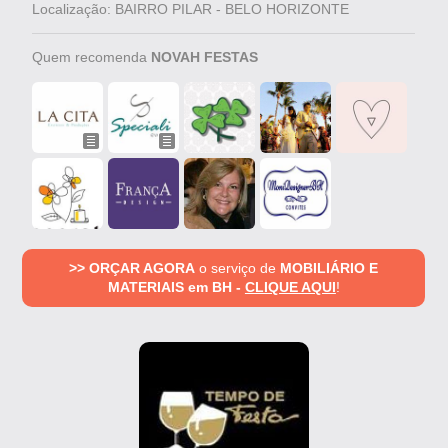
Localização: BAIRRO PILAR - BELO HORIZONTE
Quem recomenda
NOVAH FESTAS
>> ORÇAR AGORA
o serviço de
MOBILIÁRIO E
MATERIAIS em BH -
CLIQUE AQUI
!