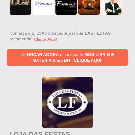
Conheça o(s)
154
Fornecedor(es) que
LAS FESTAS
recomenda,
Clique Aqui!
>> ORÇAR AGORA
o serviço de
MOBILIÁRIO E
MATERIAIS em BH -
CLIQUE AQUI
!
LOJA DAS FESTAS