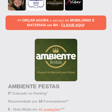
>> ORÇAR AGORA
o serviço de
MOBILIÁRIO E
MATERIAIS em BH -
CLIQUE AQUI
!
AMBIENTE FESTAS
5º
Colocado no Ranking*
Recomendado por
18
Fornecedores**
5
- Nota Média em
***
41 avaliações