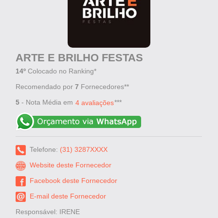
ARTE E BRILHO FESTAS
14º
Colocado no Ranking*
Recomendado por
7
Fornecedores**
5
- Nota Média em
***
4 avaliações
Telefone:
(31) 3287XXXX
Website deste Fornecedor
Facebook deste Fornecedor
E-mail deste Fornecedor
Responsável: IRENE